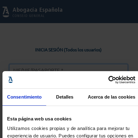
Abogacía Española
CONSEJO GENERAL
INICIA SESIÓN (Todos los usuarios)
Consentimiento
Detalles
Acerca de las cookies
Entrar
Esta página web usa cookies
Solicitar Contraseña
Utilizamos cookies propias y de analítica para mejorar tu
experiencia de usuario. Puedes configurar tus opciones en