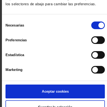
los selectores de abajo para cambiar las preferencias.
INICIA SESIÓN (Abogados y abogadas)
Selección
Accede con el carné colegial y tu firma electrónica ACA
Necesarias
de
Si es la primera vez que accedes al Sistema de Acceso Único de
consentimiento
la Abogacía recuerda que debes antes registrarte para aceptar
la política de privacidad y protección de datos a través de este
Preferencias
enlace, pulsando
aquí
Estadística
Entrar con ACA Plus
Marketing
¿No tienes cuenta?
Aceptar cookies
Regístrate