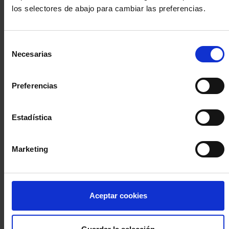
los selectores de abajo para cambiar las preferencias.
INICIA SESIÓN (Abogados y abogadas)
Selección
Accede con el carné colegial y tu firma electrónica ACA
Necesarias
de
Si es la primera vez que accedes al Sistema de Acceso Único de
consentimiento
la Abogacía recuerda que debes antes registrarte para aceptar
la política de privacidad y protección de datos a través de este
Preferencias
enlace, pulsando
aquí
Estadística
Entrar con ACA Plus
Marketing
¿No tienes cuenta?
Aceptar cookies
Regístrate