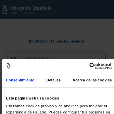
Abogacía Española
CONSEJO GENERAL
INICIA SESIÓN (Todos los usuarios)
Consentimiento
Detalles
Acerca de las cookies
Entrar
Esta página web usa cookies
Solicitar Contraseña
Utilizamos cookies propias y de analítica para mejorar tu
experiencia de usuario. Puedes configurar tus opciones en