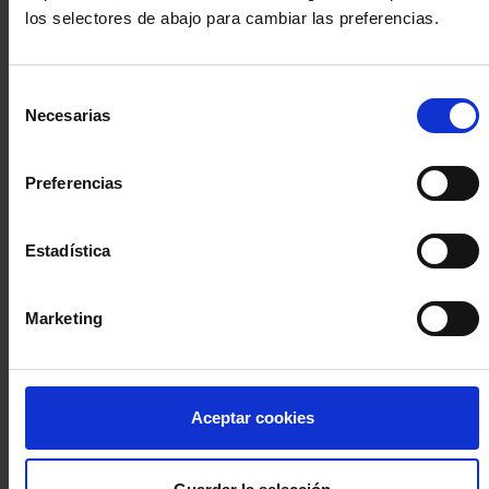
los selectores de abajo para cambiar las preferencias.
INICIA SESIÓN (Abogados y abogadas)
Selección
Accede con el carné colegial y tu firma electrónica ACA
Necesarias
de
Si es la primera vez que accedes al Sistema de Acceso Único de
consentimiento
la Abogacía recuerda que debes antes registrarte para aceptar
la política de privacidad y protección de datos a través de este
Preferencias
enlace, pulsando
aquí
Estadística
Entrar con ACA Plus
Marketing
¿No tienes cuenta?
Aceptar cookies
Regístrate