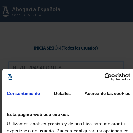
Abogacía Española
CONSEJO GENERAL
INICIA SESIÓN (Todos los usuarios)
Consentimiento
Detalles
Acerca de las cookies
Entrar
Esta página web usa cookies
Solicitar Contraseña
Utilizamos cookies propias y de analítica para mejorar tu
experiencia de usuario. Puedes configurar tus opciones en