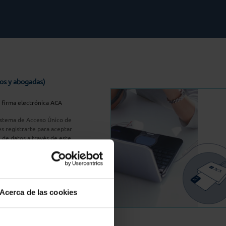
os y abogadas)
u firma electrónica ACA
Sistema de Acceso Único de
s registrarte para aceptar
n de datos a través de este
do
aquí
A Plus
Acerca de las cookies