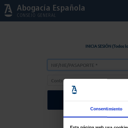
Abogacía Española
CONSEJO GENERAL
INICIA SESIÓN (Todos lo
Entrar
Consentimiento
Solicitar Contr
Esta página web usa cookie