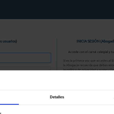
s usuarios)
INICIA SESIÓN (Abogad
Accede con el carné colegial y t
Si es la primera vez que accedes al 
la Abogacía recuerda que debes ante
la política de privacidad y protecció
enlace, pulsan
Entrar con AC
Detalles
aseña
s