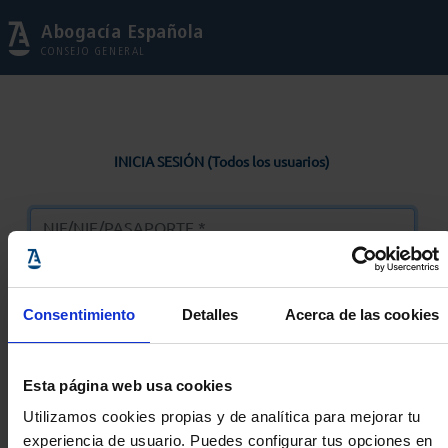
Abogacía Española
CONSEJO GENERAL
INICIA SESIÓN (Todos los usuarios)
Consentimiento
Detalles
Acerca de las cookies
Entrar
Esta página web usa cookies
Solicitar Contraseña
Utilizamos cookies propias y de analítica para mejorar tu
experiencia de usuario. Puedes configurar tus opciones en