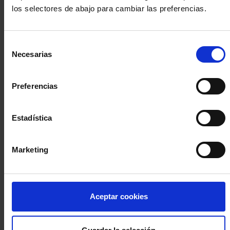
los selectores de abajo para cambiar las preferencias.
INICIA SESIÓN (Abogados y abogadas)
Selección
Accede con el carné colegial y tu firma electrónica ACA
Necesarias
de
Si es la primera vez que accedes al Sistema de Acceso Único de
consentimiento
la Abogacía recuerda que debes antes registrarte para aceptar
la política de privacidad y protección de datos a través de este
Preferencias
enlace, pulsando
aquí
Estadística
Entrar con ACA Plus
Marketing
¿No tienes cuenta?
Aceptar cookies
Regístrate