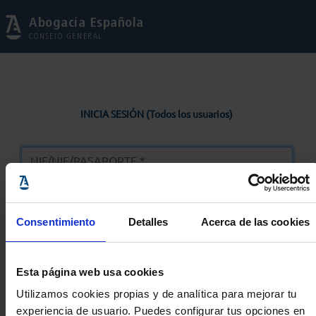
Abogacía Española
CONSEJO GENERAL
INICIA SESIÓN (Todos los usuarios)
Consentimiento
Detalles
Acerca de las cookies
Entrar
Esta página web usa cookies
Solicitar Contraseña
Utilizamos cookies propias y de analítica para mejorar tu
experiencia de usuario. Puedes configurar tus opciones en