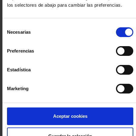
los selectores de abajo para cambiar las preferencias.
INICIA SESIÓN (Abogados y abogadas)
Selección
Accede con el carné colegial y tu firma electrónica ACA
Necesarias
de
Si es la primera vez que accedes al Sistema de Acceso Único de
consentimiento
la Abogacía recuerda que debes antes registrarte para aceptar
la política de privacidad y protección de datos a través de este
Preferencias
enlace, pulsando
aquí
Estadística
Entrar con ACA Plus
Marketing
¿No tienes cuenta?
Aceptar cookies
Regístrate