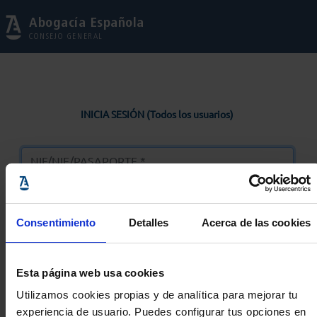
Abogacía Española
CONSEJO GENERAL
INICIA SESIÓN (Todos los usuarios)
Consentimiento
Detalles
Acerca de las cookies
Entrar
Esta página web usa cookies
Solicitar Contraseña
Utilizamos cookies propias y de analítica para mejorar tu
experiencia de usuario. Puedes configurar tus opciones en