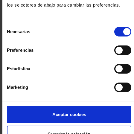
los selectores de abajo para cambiar las preferencias.
INICIA SESIÓN (Abogados y abogadas)
Selección
Accede con el carné colegial y tu firma electrónica ACA
Necesarias
de
Si es la primera vez que accedes al Sistema de Acceso Único de
consentimiento
la Abogacía recuerda que debes antes registrarte para aceptar
la política de privacidad y protección de datos a través de este
Preferencias
enlace, pulsando
aquí
Estadística
Entrar con ACA Plus
Marketing
¿No tienes cuenta?
Aceptar cookies
Regístrate