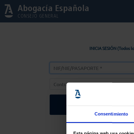
Abogacía Española
CONSEJO GENERAL
INICIA SESIÓN (Todos lo
Entrar
Consentimiento
Solicitar Contr
Esta página web usa cookie