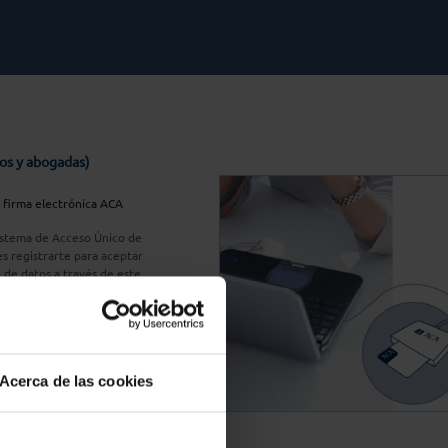
os y abogadas)
u firma electrónica ACA
Sistema de Acceso Único de
s registrarte para aceptar
n de datos a través de este
do
aquí
A Plus
Acerca de las cookies