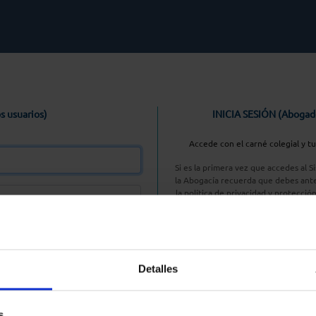
s usuarios)
INICIA SESIÓN (Abogad
Accede con el carné colegial y t
Si es la primera vez que accedes al 
la Abogacía recuerda que debes ante
la política de privacidad y protecció
enlace, pulsan
Entrar con AC
Detalles
aseña
s