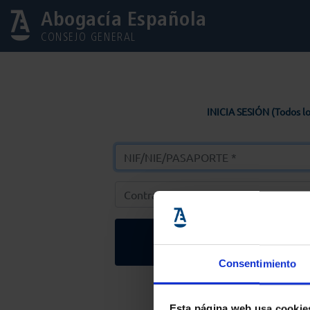
Abogacía Española
CONSEJO GENERAL
INICIA SESIÓN (Todos lo
Entrar
Consentimiento
Solicitar Contr
Esta página web usa cookie