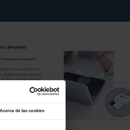
os y abogadas)
u firma electrónica ACA
Sistema de Acceso Único de
s registrarte para aceptar
n de datos a través de este
do
aquí
A Plus
Acerca de las cookies