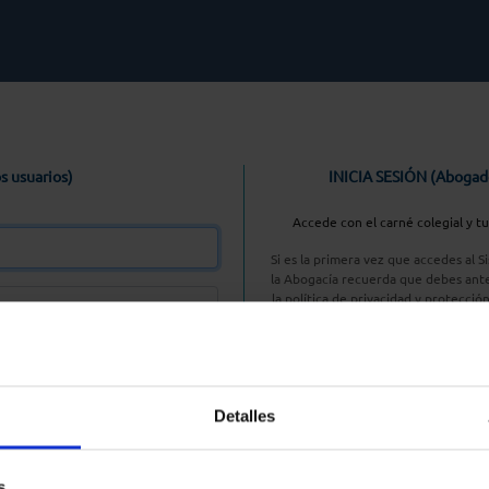
s usuarios)
INICIA SESIÓN (Abogad
Accede con el carné colegial y t
Si es la primera vez que accedes al 
la Abogacía recuerda que debes ante
la política de privacidad y protecció
enlace, pulsan
Entrar con AC
Detalles
aseña
s