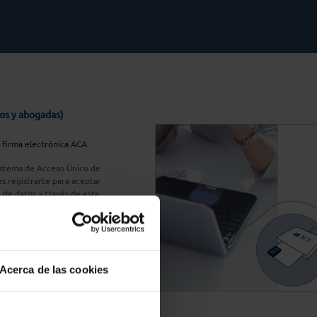
os y abogadas)
u firma electrónica ACA
Sistema de Acceso Único de
s registrarte para aceptar
n de datos a través de este
do
aquí
A Plus
Acerca de las cookies