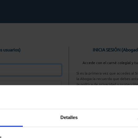
s usuarios)
INICIA SESIÓN (Abogad
Accede con el carné colegial y t
Si es la primera vez que accedes al 
la Abogacía recuerda que debes ante
la política de privacidad y protecció
enlace, pulsan
Entrar con AC
Detalles
aseña
s