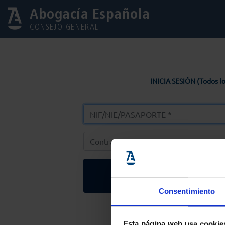
Abogacía Española
CONSEJO GENERAL
INICIA SESIÓN (Todos lo
Entrar
Consentimiento
Solicitar Contr
Esta página web usa cookie