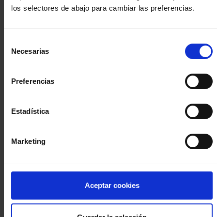
los selectores de abajo para cambiar las preferencias.
INICIA SESIÓN (Abogados y abogadas)
Selección
Accede con el carné colegial y tu firma electrónica ACA
Necesarias
de
Si es la primera vez que accedes al Sistema de Acceso Único de
consentimiento
la Abogacía recuerda que debes antes registrarte para aceptar
la política de privacidad y protección de datos a través de este
Preferencias
enlace, pulsando
aquí
Estadística
Entrar con ACA Plus
Marketing
¿No tienes cuenta?
Aceptar cookies
Regístrate