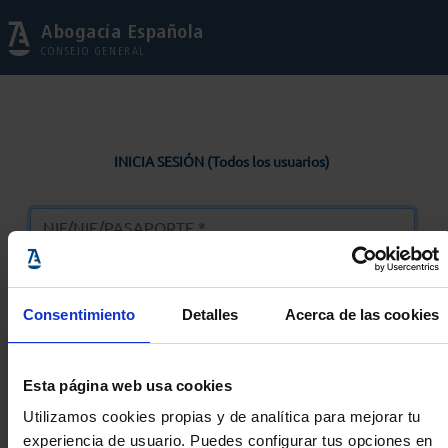
Abogacía Española
CONSEJO GENERAL
INICIA SESIÓN (Todos los usuarios)
Consentimiento
Detalles
Acerca de las cookies
Entrar
Esta página web usa cookies
Solicitar Contraseña
Utilizamos cookies propias y de analítica para mejorar tu
experiencia de usuario. Puedes configurar tus opciones en