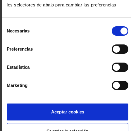
los selectores de abajo para cambiar las preferencias.
INICIA SESIÓN (Abogados y abogadas)
Selección
Accede con el carné colegial y tu firma electrónica ACA
Necesarias
de
Si es la primera vez que accedes al Sistema de Acceso Único de
consentimiento
la Abogacía recuerda que debes antes registrarte para aceptar
la política de privacidad y protección de datos a través de este
Preferencias
enlace, pulsando
aquí
Estadística
Entrar con ACA Plus
Marketing
¿No tienes cuenta?
Aceptar cookies
Regístrate