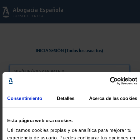
Abogacía Española
CONSEJO GENERAL
INICIA SESIÓN (Todos los usuarios)
Consentimiento
Detalles
Acerca de las cookies
Entrar
Esta página web usa cookies
Solicitar Contraseña
Utilizamos cookies propias y de analítica para mejorar tu
experiencia de usuario. Puedes configurar tus opciones en