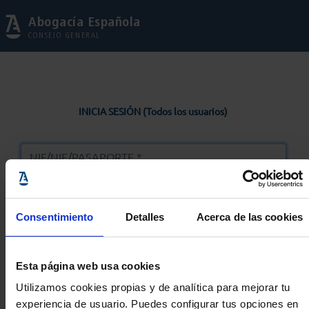
Abogacía Española
CONSEJO GENERAL
INICIA SESIÓN (Todos los usuarios)
Consentimiento
Detalles
Acerca de las cookies
Entrar
Esta página web usa cookies
Solicitar Contraseña
Utilizamos cookies propias y de analítica para mejorar tu
experiencia de usuario. Puedes configurar tus opciones en