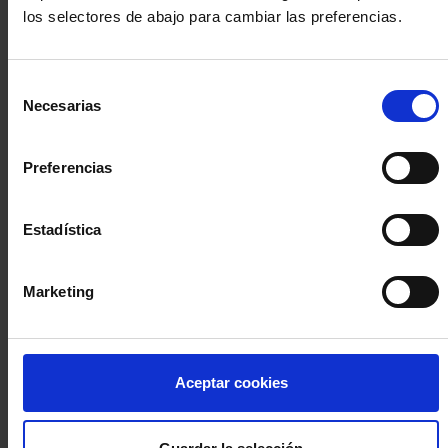
los selectores de abajo para cambiar las preferencias.
INICIA SESIÓN (Abogados y abogadas)
Selección
Accede con el carné colegial y tu firma electrónica ACA
Necesarias
de
Si es la primera vez que accedes al Sistema de Acceso Único de
consentimiento
la Abogacía recuerda que debes antes registrarte para aceptar
la política de privacidad y protección de datos a través de este
Preferencias
enlace, pulsando
aquí
Estadística
Entrar con ACA Plus
Marketing
¿No tienes cuenta?
Aceptar cookies
Regístrate