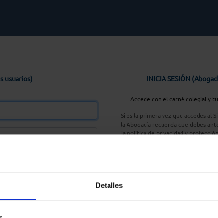
s usuarios)
INICIA SESIÓN (Abogad
Accede con el carné colegial y t
Si es la primera vez que accedes al 
la Abogacía recuerda que debes ante
la política de privacidad y protecció
enlace, pulsan
Entrar con AC
Detalles
aseña
s