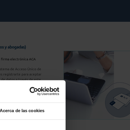
os y abogadas)
u firma electrónica ACA
Sistema de Acceso Único de
s registrarte para aceptar
n de datos a través de este
do
aquí
A Plus
Acerca de las cookies