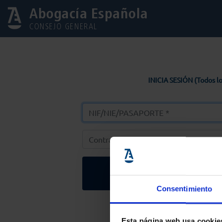
Abogacía Española
CONSEJO GENERAL
INICIA SESIÓN (Todos lo
Entrar
Consentimiento
Solicitar Contr
Esta página web usa cookie