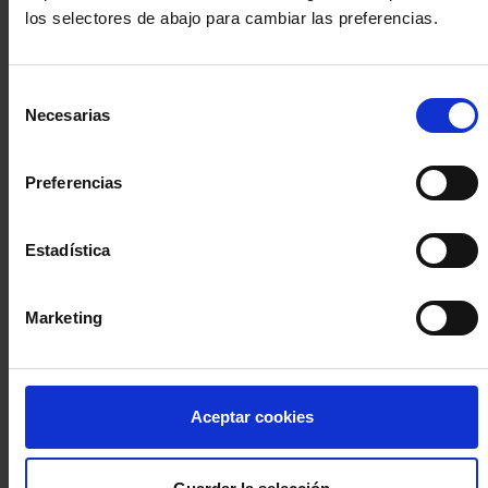
los selectores de abajo para cambiar las preferencias.
INICIA SESIÓN (Abogados y abogadas)
Selección
Accede con el carné colegial y tu firma electrónica ACA
Necesarias
de
Si es la primera vez que accedes al Sistema de Acceso Único de
consentimiento
la Abogacía recuerda que debes antes registrarte para aceptar
la política de privacidad y protección de datos a través de este
Preferencias
enlace, pulsando
aquí
Estadística
Entrar con ACA Plus
Marketing
¿No tienes cuenta?
Aceptar cookies
Regístrate