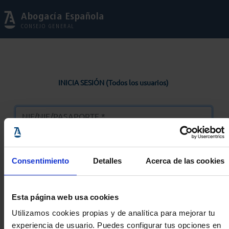
Abogacía Española
CONSEJO GENERAL
INICIA SESIÓN (Todos los usuarios)
Consentimiento
Detalles
Acerca de las cookies
Entrar
Esta página web usa cookies
Solicitar Contraseña
Utilizamos cookies propias y de analítica para mejorar tu
experiencia de usuario. Puedes configurar tus opciones en