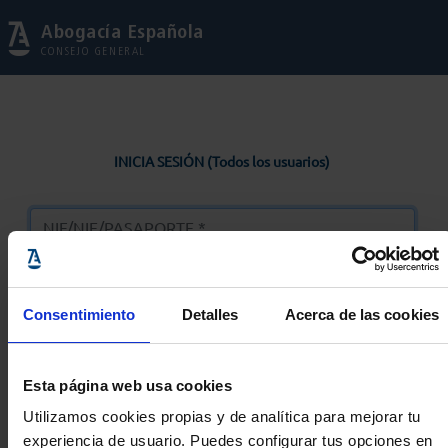
Abogacía Española
CONSEJO GENERAL
INICIA SESIÓN (Todos los usuarios)
Consentimiento
Detalles
Acerca de las cookies
Entrar
Esta página web usa cookies
Solicitar Contraseña
Utilizamos cookies propias y de analítica para mejorar tu
experiencia de usuario. Puedes configurar tus opciones en