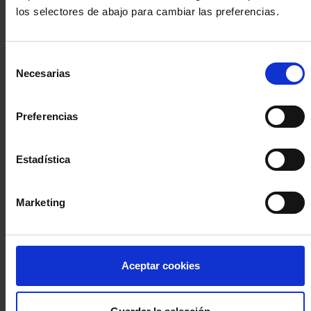
los selectores de abajo para cambiar las preferencias.
INICIA SESIÓN (Abogados y abogadas)
Selección
Accede con el carné colegial y tu firma electrónica ACA
Necesarias
de
Si es la primera vez que accedes al Sistema de Acceso Único de
consentimiento
la Abogacía recuerda que debes antes registrarte para aceptar
la política de privacidad y protección de datos a través de este
Preferencias
enlace, pulsando
aquí
Estadística
Entrar con ACA Plus
Marketing
¿No tienes cuenta?
Aceptar cookies
Regístrate