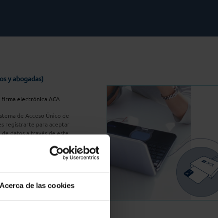
os y abogadas)
u firma electrónica ACA
Sistema de Acceso Único de
s registrarte para aceptar
n de datos a través de este
do
aquí
A Plus
Acerca de las cookies