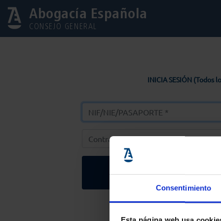
Abogacía Española
CONSEJO GENERAL
INICIA SESIÓN (Todos lo
Entrar
Consentimiento
Solicitar Contr
Esta página web usa cookie