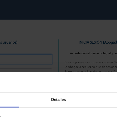
s usuarios)
INICIA SESIÓN (Abogad
Accede con el carné colegial y t
Si es la primera vez que accedes al 
la Abogacía recuerda que debes ante
la política de privacidad y protecció
enlace, pulsan
Entrar con AC
Detalles
aseña
s