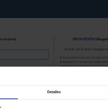
s usuarios)
INICIA SESIÓN (Abogad
Accede con el carné colegial y t
Si es la primera vez que accedes al 
la Abogacía recuerda que debes ante
la política de privacidad y protecció
enlace, pulsan
Entrar con AC
Detalles
aseña
s