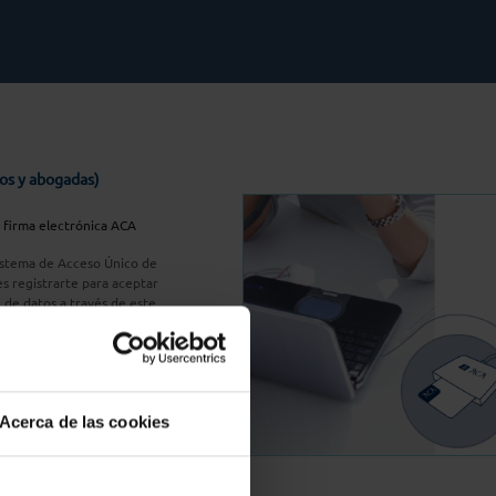
os y abogadas)
u firma electrónica ACA
Sistema de Acceso Único de
s registrarte para aceptar
n de datos a través de este
do
aquí
A Plus
Acerca de las cookies