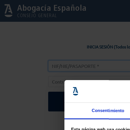
Abogacía Española
CONSEJO GENERAL
INICIA SESIÓN (Todos lo
Entrar
Consentimiento
Solicitar Contr
Esta página web usa cookie