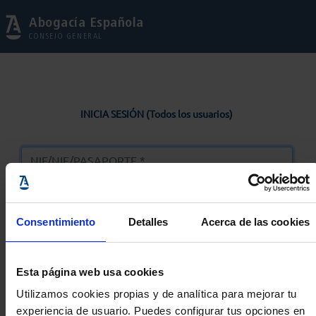
Abogacía Española
CONSEJO GENERAL
INICIA SESIÓN (Todos los usuarios)
Consentimiento
Detalles
Acerca de las cookies
Entrar
Esta página web usa cookies
Solicitar Contraseña
Utilizamos cookies propias y de analítica para mejorar tu
experiencia de usuario. Puedes configurar tus opciones en