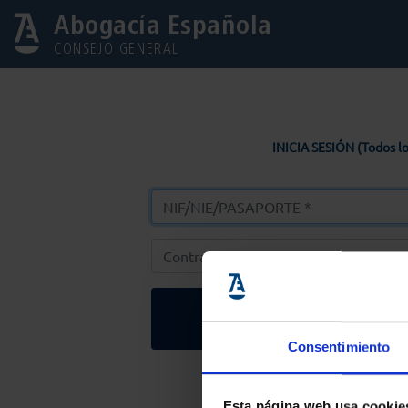
Abogacía Española
CONSEJO GENERAL
INICIA SESIÓN (Todos lo
Entrar
Consentimiento
Solicitar Contr
Esta página web usa cookie