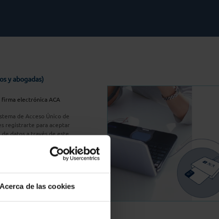
os y abogadas)
u firma electrónica ACA
Sistema de Acceso Único de
s registrarte para aceptar
n de datos a través de este
do
aquí
A Plus
Acerca de las cookies