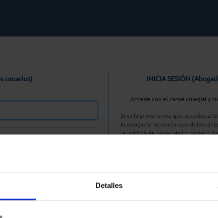
s usuarios)
INICIA SESIÓN (Abogad
Accede con el carné colegial y t
Si es la primera vez que accedes al 
la Abogacía recuerda que debes ante
la política de privacidad y protecció
enlace, pulsan
Entrar con AC
Detalles
aseña
s