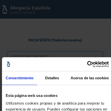
Abogacía Española
CONSEJO GENERAL
INICIA SESIÓN (Todos los usuarios)
Consentimiento
Detalles
Acerca de las cookies
Entrar
Esta página web usa cookies
Solicitar Contraseña
Utilizamos cookies propias y de analítica para mejorar tu
experiencia de usuario. Puedes configurar tus opciones en