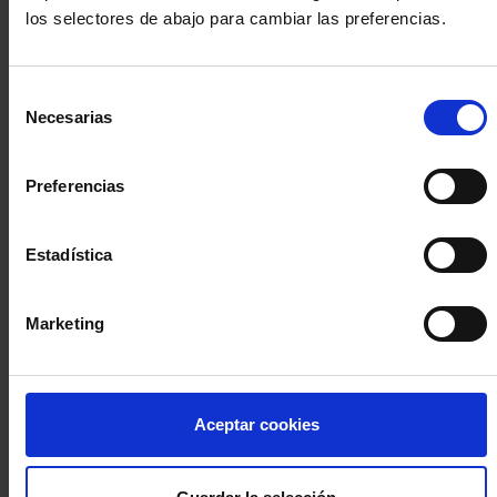
los selectores de abajo para cambiar las preferencias.
INICIA SESIÓN (Abogados y abogadas)
Selección
Accede con el carné colegial y tu firma electrónica ACA
Necesarias
de
Si es la primera vez que accedes al Sistema de Acceso Único de
consentimiento
la Abogacía recuerda que debes antes registrarte para aceptar
la política de privacidad y protección de datos a través de este
Preferencias
enlace, pulsando
aquí
Estadística
Entrar con ACA Plus
Marketing
¿No tienes cuenta?
Aceptar cookies
Regístrate