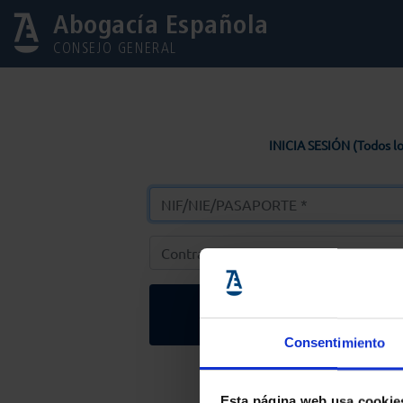
Abogacía Española
CONSEJO GENERAL
INICIA SESIÓN (Todos lo
Entrar
Consentimiento
Solicitar Contr
Esta página web usa cookie