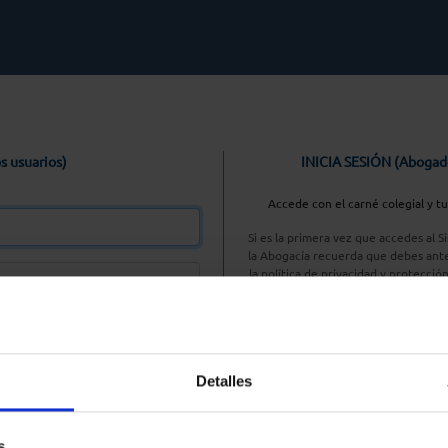
s usuarios)
INICIA SESIÓN (Abogad
Accede con el carné colegial y t
Si es la primera vez que accedes al 
la Abogacía recuerda que debes ante
la política de privacidad y protecció
enlace, pulsan
Entrar con AC
Detalles
aseña
s