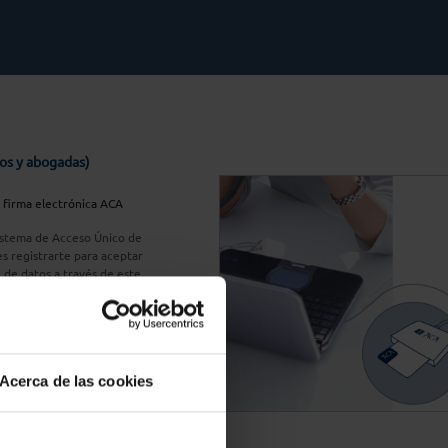
os y abogadas)
u firma electrónica ACA
Sistema de Acceso Único de
s registrarte para aceptar
n de datos a través de este
do
aquí
A Plus
Acerca de las cookies