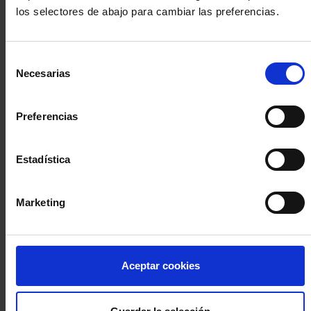
los selectores de abajo para cambiar las preferencias.
INICIA SESIÓN (Abogados y abogadas)
Selección
Accede con el carné colegial y tu firma electrónica ACA
Necesarias
de
Si es la primera vez que accedes al Sistema de Acceso Único de
consentimiento
la Abogacía recuerda que debes antes registrarte para aceptar
la política de privacidad y protección de datos a través de este
Preferencias
enlace, pulsando
aquí
Estadística
Entrar con ACA Plus
Marketing
¿No tienes cuenta?
Aceptar cookies
Regístrate