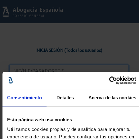
Abogacía Española
CONSEJO GENERAL
INICIA SESIÓN (Todos los usuarios)
Consentimiento
Detalles
Acerca de las cookies
Entrar
Esta página web usa cookies
Solicitar Contraseña
Utilizamos cookies propias y de analítica para mejorar tu
experiencia de usuario. Puedes configurar tus opciones en