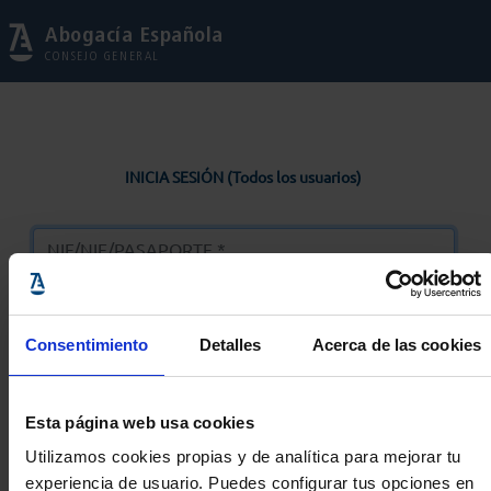
Abogacía Española
CONSEJO GENERAL
INICIA SESIÓN (Todos los usuarios)
Consentimiento
Detalles
Acerca de las cookies
Entrar
Esta página web usa cookies
Solicitar Contraseña
Utilizamos cookies propias y de analítica para mejorar tu
experiencia de usuario. Puedes configurar tus opciones en