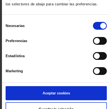
los selectores de abajo para cambiar las preferencias.
INICIA SESIÓN (Abogados y abogadas)
Selección
Accede con el carné colegial y tu firma electrónica ACA
Necesarias
de
Si es la primera vez que accedes al Sistema de Acceso Único de
consentimiento
la Abogacía recuerda que debes antes registrarte para aceptar
la política de privacidad y protección de datos a través de este
Preferencias
enlace, pulsando
aquí
Estadística
Entrar con ACA Plus
Marketing
¿No tienes cuenta?
Aceptar cookies
Regístrate