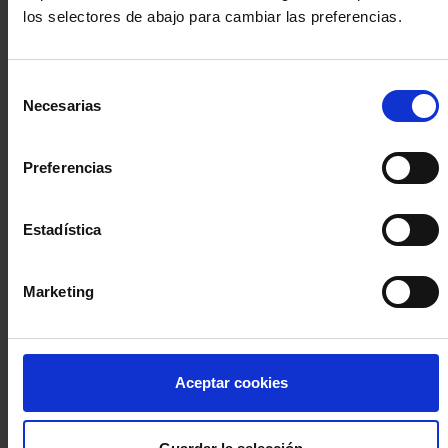
los selectores de abajo para cambiar las preferencias.
INICIA SESIÓN (Abogados y abogadas)
Selección
Accede con el carné colegial y tu firma electrónica ACA
Necesarias
de
Si es la primera vez que accedes al Sistema de Acceso Único de
consentimiento
la Abogacía recuerda que debes antes registrarte para aceptar
la política de privacidad y protección de datos a través de este
Preferencias
enlace, pulsando
aquí
Estadística
Entrar con ACA Plus
Marketing
¿No tienes cuenta?
Aceptar cookies
Regístrate