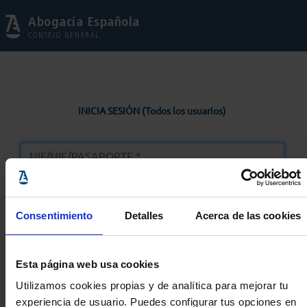
Abogacía Española
CONSEJO GENERAL
INICIA SESIÓN (Todos los usuarios)
Consentimiento
Detalles
Acerca de las cookies
Entrar
Esta página web usa cookies
Solicitar Contraseña
Utilizamos cookies propias y de analítica para mejorar tu
experiencia de usuario. Puedes configurar tus opciones en