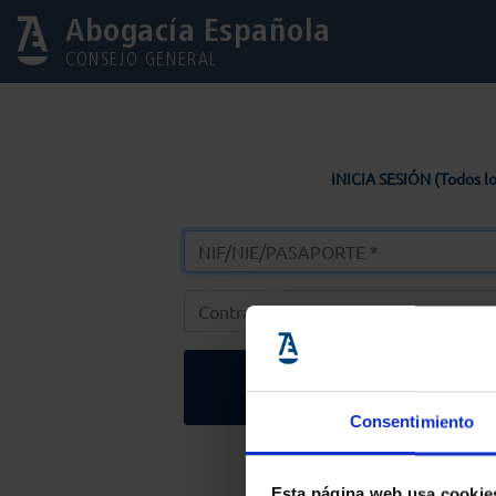
Abogacía Española
CONSEJO GENERAL
INICIA SESIÓN (Todos lo
Entrar
Consentimiento
Solicitar Contr
Esta página web usa cookie