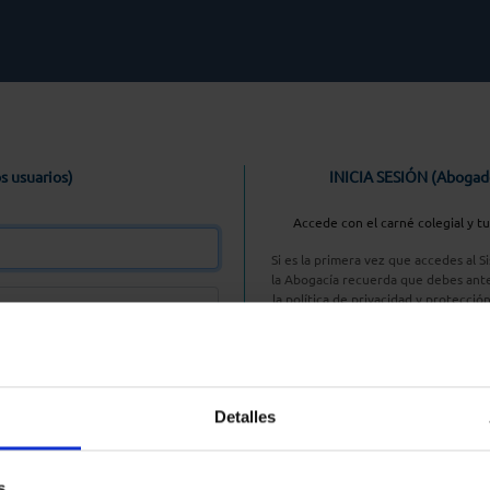
s usuarios)
INICIA SESIÓN (Abogad
Accede con el carné colegial y t
Si es la primera vez que accedes al 
la Abogacía recuerda que debes ante
la política de privacidad y protecció
enlace, pulsan
Entrar con AC
Detalles
aseña
s