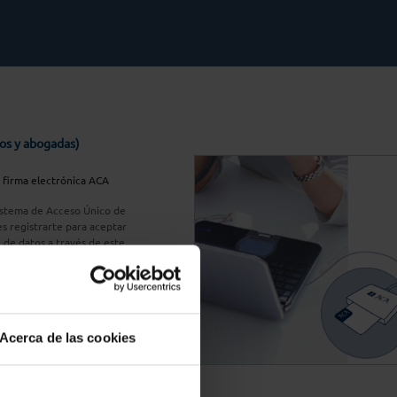
os y abogadas)
u firma electrónica ACA
Sistema de Acceso Único de
s registrarte para aceptar
n de datos a través de este
do
aquí
A Plus
Acerca de las cookies