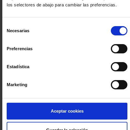
los selectores de abajo para cambiar las preferencias.
INICIA SESIÓN (Abogados y abogadas)
Selección
Accede con el carné colegial y tu firma electrónica ACA
Necesarias
de
Si es la primera vez que accedes al Sistema de Acceso Único de
consentimiento
la Abogacía recuerda que debes antes registrarte para aceptar
la política de privacidad y protección de datos a través de este
Preferencias
enlace, pulsando
aquí
Estadística
Entrar con ACA Plus
Marketing
¿No tienes cuenta?
Aceptar cookies
Regístrate