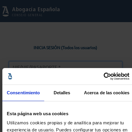
Abogacía Española
CONSEJO GENERAL
INICIA SESIÓN (Todos los usuarios)
Consentimiento
Detalles
Acerca de las cookies
Entrar
Esta página web usa cookies
Solicitar Contraseña
Utilizamos cookies propias y de analítica para mejorar tu
experiencia de usuario. Puedes configurar tus opciones en