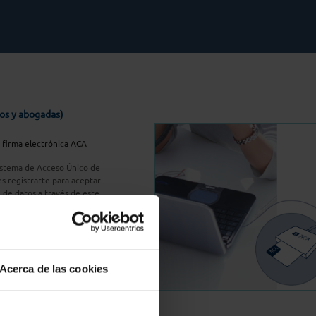
os y abogadas)
u firma electrónica ACA
Sistema de Acceso Único de
s registrarte para aceptar
n de datos a través de este
do
aquí
A Plus
Acerca de las cookies