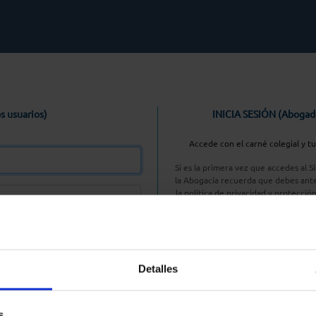
s usuarios)
INICIA SESIÓN (Abogad
Accede con el carné colegial y t
Si es la primera vez que accedes al 
la Abogacía recuerda que debes ante
la política de privacidad y protecció
enlace, pulsan
Entrar con AC
Detalles
aseña
s