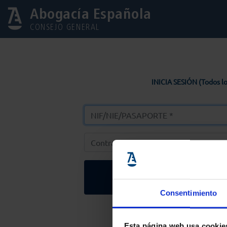
Abogacía Española
CONSEJO GENERAL
INICIA SESIÓN (Todos lo
Entrar
Consentimiento
Solicitar Contr
Esta página web usa cookie