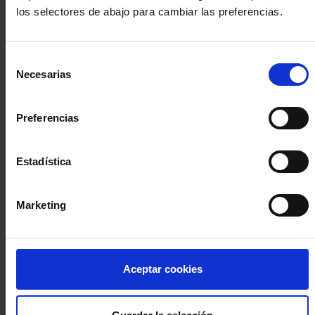
los selectores de abajo para cambiar las preferencias.
INICIA SESIÓN (Abogados y abogadas)
Selección
Accede con el carné colegial y tu firma electrónica ACA
Necesarias
de
Si es la primera vez que accedes al Sistema de Acceso Único de
consentimiento
la Abogacía recuerda que debes antes registrarte para aceptar
la política de privacidad y protección de datos a través de este
Preferencias
enlace, pulsando
aquí
Estadística
Entrar con ACA Plus
Marketing
¿No tienes cuenta?
Aceptar cookies
Regístrate