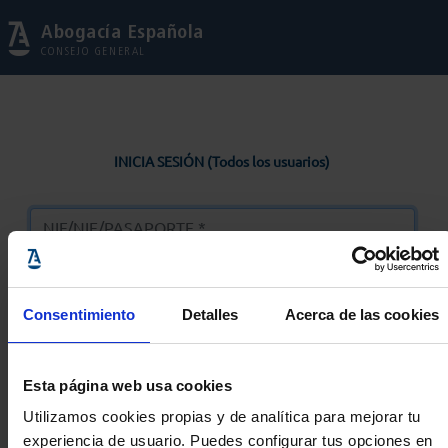
Abogacía Española
CONSEJO GENERAL
INICIA SESIÓN (Todos los usuarios)
Consentimiento
Detalles
Acerca de las cookies
Entrar
Esta página web usa cookies
Solicitar Contraseña
Utilizamos cookies propias y de analítica para mejorar tu
experiencia de usuario. Puedes configurar tus opciones en