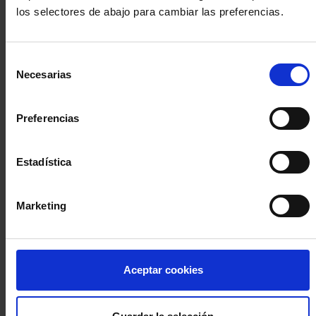
los selectores de abajo para cambiar las preferencias.
INICIA SESIÓN (Abogados y abogadas)
Selección
Accede con el carné colegial y tu firma electrónica ACA
Necesarias
de
Si es la primera vez que accedes al Sistema de Acceso Único de
consentimiento
la Abogacía recuerda que debes antes registrarte para aceptar
la política de privacidad y protección de datos a través de este
Preferencias
enlace, pulsando
aquí
Estadística
Entrar con ACA Plus
Marketing
¿No tienes cuenta?
Aceptar cookies
Regístrate