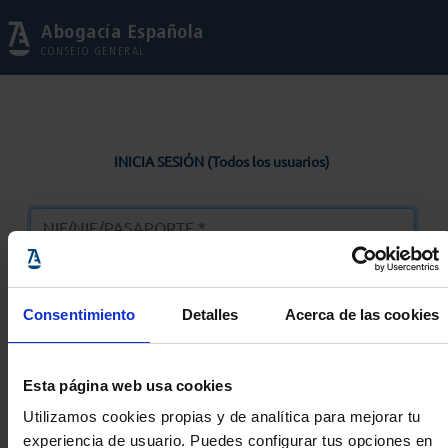
Abogacía Española
CONSEJO GENERAL
INICIA SESIÓN (Todos los usuarios)
Consentimiento
Detalles
Acerca de las cookies
Entrar
Esta página web usa cookies
Solicitar Contraseña
Utilizamos cookies propias y de analítica para mejorar tu
experiencia de usuario. Puedes configurar tus opciones en