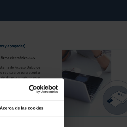
os y abogadas)
u firma electrónica ACA
Sistema de Acceso Único de
s registrarte para aceptar
n de datos a través de este
do
aquí
A Plus
Acerca de las cookies