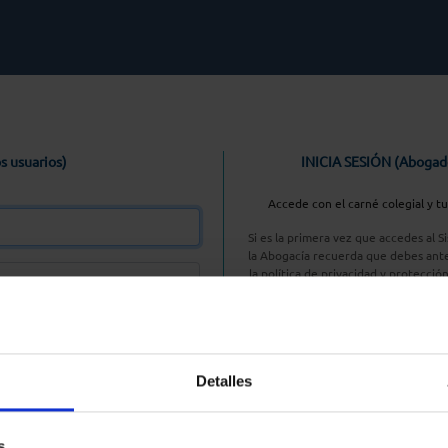
s usuarios)
INICIA SESIÓN (Abogad
Accede con el carné colegial y t
Si es la primera vez que accedes al 
la Abogacía recuerda que debes ante
la política de privacidad y protecció
enlace, pulsan
Entrar con AC
Detalles
aseña
s