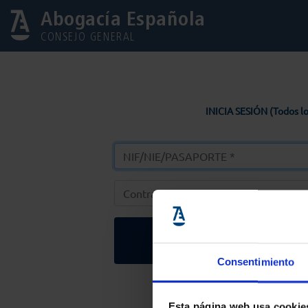
Abogacía Española
CONSEJO GENERAL
INICIA SESIÓN (Todos lo
Entrar
Consentimiento
Solicitar Contr
Esta página web usa cookie