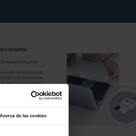
os y abogadas)
u firma electrónica ACA
Sistema de Acceso Único de
s registrarte para aceptar
n de datos a través de este
do
aquí
A Plus
Acerca de las cookies