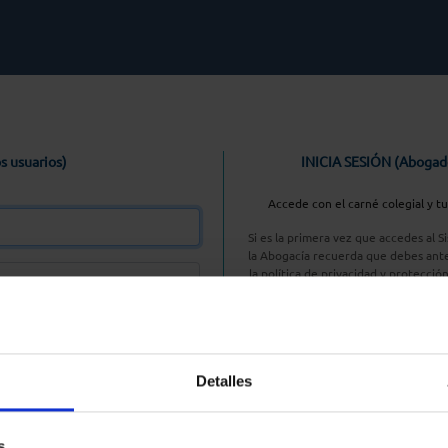
s usuarios)
INICIA SESIÓN (Abogad
Accede con el carné colegial y t
Si es la primera vez que accedes al 
la Abogacía recuerda que debes ante
la política de privacidad y protecció
enlace, pulsan
Entrar con AC
Detalles
aseña
s