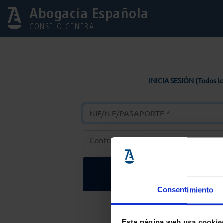
Abogacía Española
CONSEJO GENERAL
INICIA SESIÓN (Todos lo
Entrar
Consentimiento
Solicitar Contr
Esta página web usa cookie